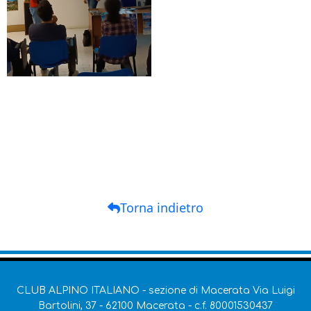
Torna indietro
CLUB ALPINO ITALIANO - sezione di Macerata Via Luigi
Bartolini, 37 - 62100 Macerata - c.f. 80001530437