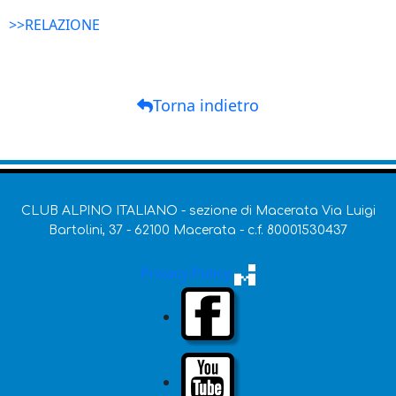
>>RELAZIONE
Torna indietro
CLUB ALPINO ITALIANO - sezione di Macerata Via Luigi
Bartolini, 37 - 62100 Macerata - c.f. 80001530437
Privacy Policy